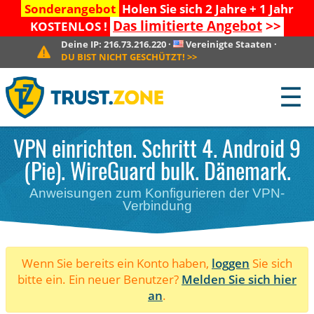
Sonderangebot
Holen Sie sich 2 Jahre + 1 Jahr
Das limitierte Angebot
>>
KOSTENLOS !
Deine IP:
216.73.216.220
·
Vereinigte Staaten
·
DU BIST NICHT GESCHÜTZT!
>>
☰
VPN einrichten. Schritt 4. Android 9
(Pie). WireGuard bulk. Dänemark.
Anweisungen zum Konfigurieren der VPN-
Verbindung
Wenn Sie bereits ein Konto haben,
loggen
Sie sich
bitte ein. Ein neuer Benutzer?
Melden Sie sich hier
an
.