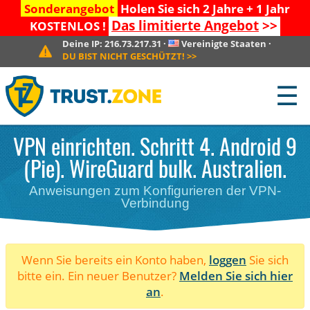
Sonderangebot
Holen Sie sich 2 Jahre + 1 Jahr
Das limitierte Angebot
>>
KOSTENLOS !
Deine IP:
216.73.217.31
·
Vereinigte Staaten
·
DU BIST NICHT GESCHÜTZT!
>>
☰
VPN einrichten. Schritt 4. Android 9
(Pie). WireGuard bulk. Australien.
Anweisungen zum Konfigurieren der VPN-
Verbindung
Wenn Sie bereits ein Konto haben,
loggen
Sie sich
bitte ein. Ein neuer Benutzer?
Melden Sie sich hier
an
.