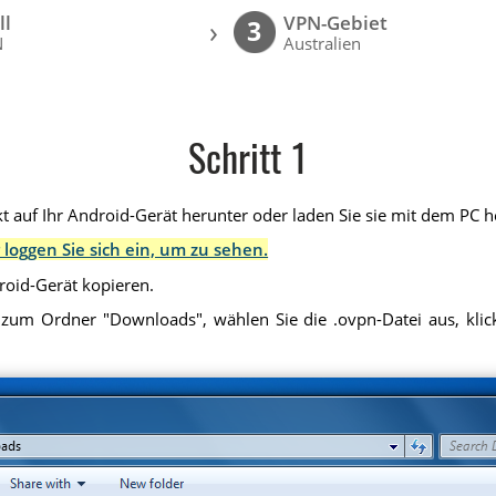
ll
VPN-Gebiet
›
3
N
Australien
Schritt 1
t auf Ihr Android-Gerät herunter oder laden Sie sie mit dem PC he
 loggen Sie sich ein, um zu sehen.
droid-Gerät kopieren.
 zum Ordner "Downloads", wählen Sie die .ovpn-Datei aus, klick