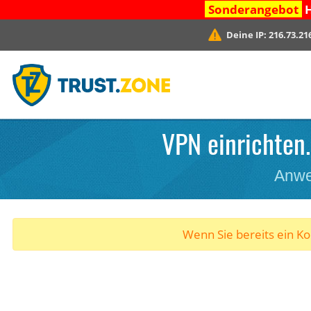
Sonderangebot
H
Deine IP:
216.73.21
VPN einrichten.
Anwe
Wenn Sie bereits ein K