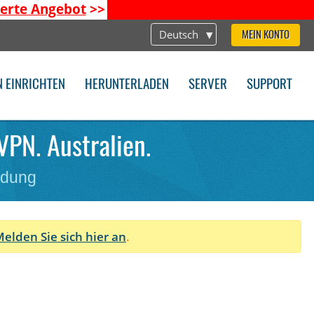
ierte Angebot
>>
Deutsch
MEIN KONTO
N EINRICHTEN
HERUNTERLADEN
SERVER
SUPPORT
VPN. Australien.
ndung
elden Sie sich hier an
.