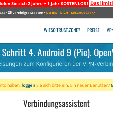
Das limit
olen Sie sich 2 Jahre + 1 Jahr KOSTENLOS !
6.37
·
Vereinigte Staaten
·
DU BIST NICHT GESCHÜTZT!
>>
WIESO TRUST.ZONE?
PREISE
VP
 Schritt 4. Android 9 (Pie). Open
isungen zum Konfigurieren der VPN-Verbi
onto haben,
loggen
Sie sich bitte ein. Ein neuer Benutzer?
M
Verbindungsassistent