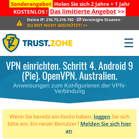
Sonderangebot
Holen Sie sich 2 Jahre + 1 Jahr
Das limitierte Angebot
>>
KOSTENLOS !
Deine IP:
216.73.216.192
·
Vereinigte Staaten
·
DU BIST NICHT GESCHÜTZT!
>>
☰
VPN einrichten. Schritt 4. Android 9
(Pie). OpenVPN. Australien.
Anweisungen zum Konfigurieren der VPN-
Verbindung
Wenn Sie bereits ein Konto haben,
loggen
Sie sich
bitte ein. Ein neuer Benutzer?
Melden Sie sich hier
an
.