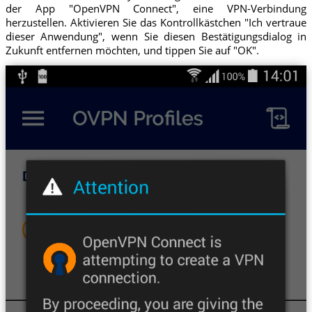
der App "OpenVPN Connect", eine VPN-Verbindung
herzustellen. Aktivieren Sie das Kontrollkästchen "Ich vertraue
dieser Anwendung", wenn Sie diesen Bestätigungsdialog in
Zukunft entfernen möchten, und tippen Sie auf "OK".