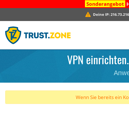
Sonderangebot
H
Deine IP:
216.73.216
VPN einrichten.
Anwe
Wenn Sie bereits ein K