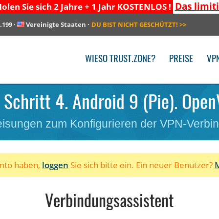
Das limit
olen Sie sich 2 Jahre + 1 Jahr KOSTENLOS !
.199
·
Vereinigte Staaten
·
DU BIST NICHT GESCHÜTZT!
>>
WIESO TRUST.ZONE?
PREISE
VP
 Schritt 4. Android 9 (Pie). Open
isungen zum Konfigurieren der VPN-Verbi
onto haben,
loggen
Sie sich bitte ein. Ein neuer Benutzer?
M
Verbindungsassistent