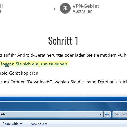
ll
VPN-Gebiet
›
3
N
Australien
Schritt 1
t auf Ihr Android-Gerät herunter oder laden Sie sie mit dem PC he
 loggen Sie sich ein, um zu sehen.
droid-Gerät kopieren.
 zum Ordner "Downloads", wählen Sie die .ovpn-Datei aus, klick