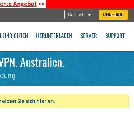
ierte Angebot
>>
Deutsch
MEIN KONTO
N EINRICHTEN
HERUNTERLADEN
SERVER
SUPPORT
VPN. Australien.
ndung
elden Sie sich hier an
.