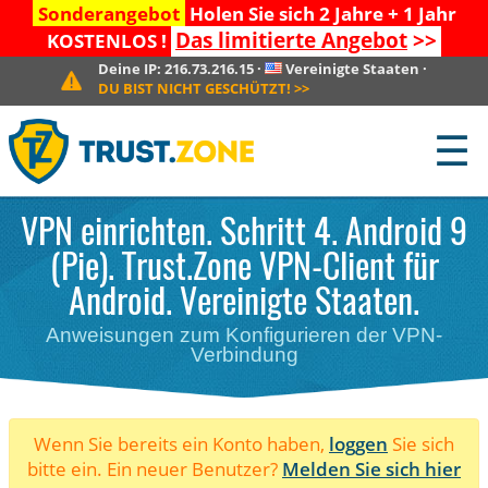
Sonderangebot
Holen Sie sich 2 Jahre + 1 Jahr
Das limitierte Angebot
>>
KOSTENLOS !
Deine IP:
216.73.216.15
·
Vereinigte Staaten
·
DU BIST NICHT GESCHÜTZT!
>>
☰
VPN einrichten. Schritt 4. Android 9
(Pie). Trust.Zone VPN-Client für
Android. Vereinigte Staaten.
Anweisungen zum Konfigurieren der VPN-
Verbindung
Wenn Sie bereits ein Konto haben,
loggen
Sie sich
bitte ein. Ein neuer Benutzer?
Melden Sie sich hier