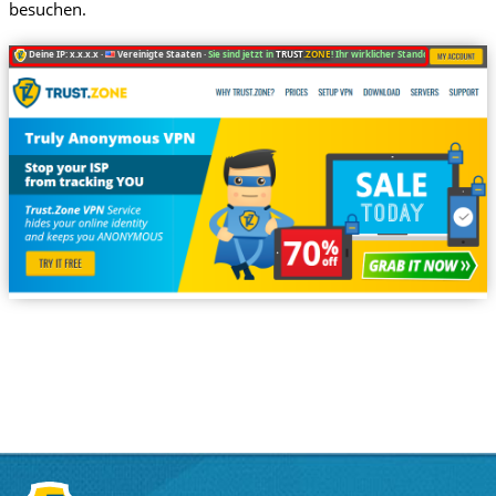
besuchen.
Deine IP: x.x.x.x ·
Vereinigte Staaten ·
Sie sind jetzt in
TRUST
.ZONE
! Ihr wirklicher Standort ist versteckt