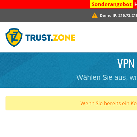
Sonderangebot
H
Deine IP:
216.73.21
VPN 
Wählen Sie aus, wi
Wenn Sie bereits ein K