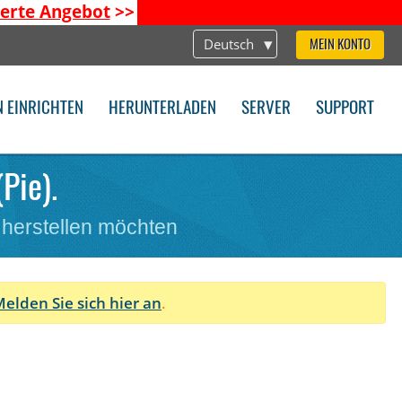
ierte Angebot
>>
Deutsch
MEIN KONTO
N EINRICHTEN
HERUNTERLADEN
SERVER
SUPPORT
Pie).
 herstellen möchten
elden Sie sich hier an
.