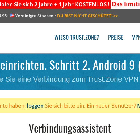
Das limit
olen Sie sich 2 Jahre + 1 Jahr KOSTENLOS !
6.95
·
Vereinigte Staaten
·
DU BIST NICHT GESCHÜTZT!
>>
WIESO TRUST.ZONE?
PREISE
VP
einrichten. Schritt 2. Android 9 (
e Sie eine Verbindung zum Trust.Zone VPN
onto haben,
loggen
Sie sich bitte ein. Ein neuer Benutzer?
M
Verbindungsassistent