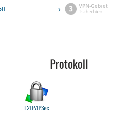
VPN-Gebiet
›
3
ll
Tschechien
Protokoll
L2TP/IPSec