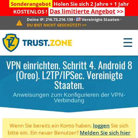
Sonderangebot
Holen Sie sich 2 Jahre + 1 Jahr
Das limitierte Angebot
>>
KOSTENLOS !
Deine IP:
216.73.216.139
·
Vereinigte Staaten
·
DU BIST NICHT GESCHÜTZT!
>>
☰
VPN einrichten. Schritt 4. Android 8
(Oreo). L2TP/IPSec. Vereinigte
Staaten.
Anweisungen zum Konfigurieren der VPN-
Verbindung
Wenn Sie bereits ein Konto haben,
loggen
Sie sich
bitte ein. Ein neuer Benutzer?
Melden Sie sich hier