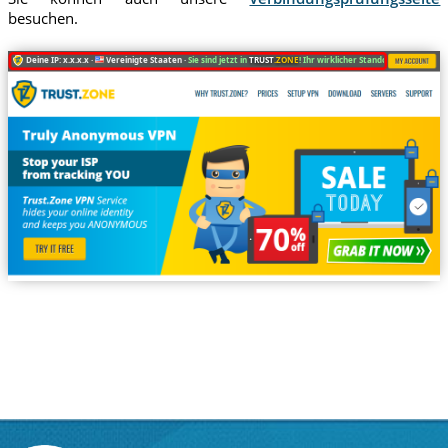
besuchen.
Deine IP: x.x.x.x ·
Vereinigte Staaten ·
Sie sind jetzt in
TRUST
.ZONE
! Ihr wirklicher Standort ist versteckt