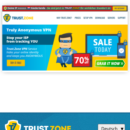
Deine IP: x.x.x.x ·
Niederlande ·
Sie sind jetzt in
TRUST
.ZONE
! Ihr wirklicher Standort ist versteckt!
Deutsch