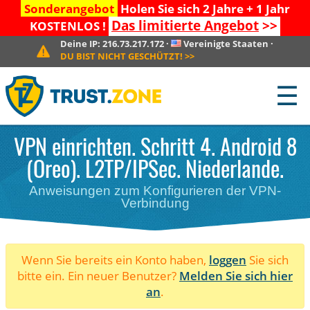
Sonderangebot
Holen Sie sich 2 Jahre + 1 Jahr
Das limitierte Angebot
>>
KOSTENLOS !
Deine IP:
216.73.217.172
·
Vereinigte Staaten
·
DU BIST NICHT GESCHÜTZT!
>>
☰
VPN einrichten. Schritt 4. Android 8
(Oreo). L2TP/IPSec. Niederlande.
Anweisungen zum Konfigurieren der VPN-
Verbindung
Wenn Sie bereits ein Konto haben,
loggen
Sie sich
bitte ein. Ein neuer Benutzer?
Melden Sie sich hier
an
.