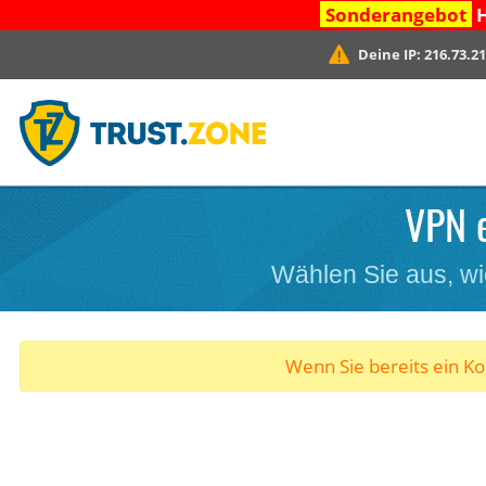
Sonderangebot
H
Deine IP:
216.73.21
VPN e
Wählen Sie aus, wi
Wenn Sie bereits ein K