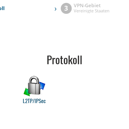
VPN-Gebiet
›
3
ll
Vereinigte Staaten
Protokoll
L2TP/IPSec