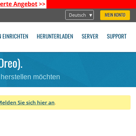
ierte Angebot
>>
Deutsch
MEIN KONTO
N EINRICHTEN
HERUNTERLADEN
SERVER
SUPPORT
Oreo).
 herstellen möchten
elden Sie sich hier an
.