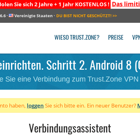
Das limit
olen Sie sich 2 Jahre + 1 Jahr KOSTENLOS !
6.6
·
Vereinigte Staaten
·
DU BIST NICHT GESCHÜTZT!
>>
WIESO TRUST.ZONE?
PREISE
VP
inrichten. Schritt 2. Android 8 (
e Sie eine Verbindung zum Trust.Zone VPN
onto haben,
loggen
Sie sich bitte ein. Ein neuer Benutzer?
M
Verbindungsassistent