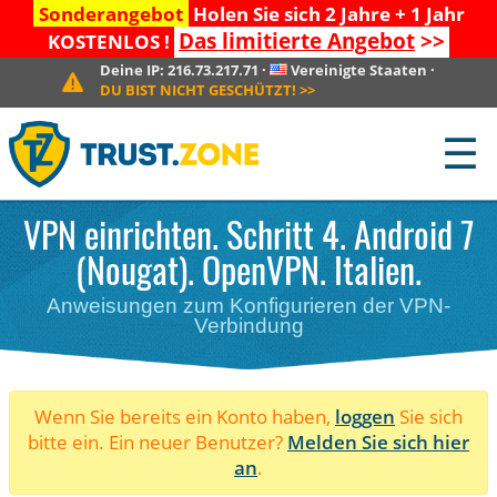
Sonderangebot
Holen Sie sich 2 Jahre + 1 Jahr
Das limitierte Angebot
>>
KOSTENLOS !
Deine IP:
216.73.217.71
·
Vereinigte Staaten
·
DU BIST NICHT GESCHÜTZT!
>>
☰
VPN einrichten. Schritt 4. Android 7
(Nougat). OpenVPN. Italien.
Anweisungen zum Konfigurieren der VPN-
Verbindung
Wenn Sie bereits ein Konto haben,
loggen
Sie sich
bitte ein. Ein neuer Benutzer?
Melden Sie sich hier
an
.