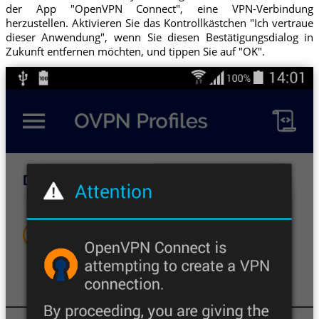
der App "OpenVPN Connect", eine VPN-Verbindung
herzustellen. Aktivieren Sie das Kontrollkästchen "Ich vertraue
dieser Anwendung", wenn Sie diesen Bestätigungsdialog in
Zukunft entfernen möchten, und tippen Sie auf "OK".