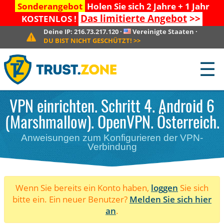
Sonderangebot
Holen Sie sich 2 Jahre + 1 Jahr
Das limitierte Angebot
>>
KOSTENLOS !
Deine IP:
216.73.217.120
·
Vereinigte Staaten
·
DU BIST NICHT GESCHÜTZT!
>>
☰
VPN einrichten. Schritt 4. Android 6
(Marshmallow). OpenVPN. Österreich.
Anweisungen zum Konfigurieren der VPN-
Verbindung
Wenn Sie bereits ein Konto haben,
loggen
Sie sich
bitte ein. Ein neuer Benutzer?
Melden Sie sich hier
an
.