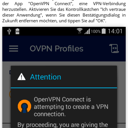
der App "OpenVPN Connect", eine VPN-Verbindung
herzustellen. Aktivieren Sie das Kontrollkästchen "Ich vertraue
dieser Anwendung", wenn Sie diesen Bestätigungsdialog in
Zukunft entfernen möchten, und tippen Sie auf "OK".