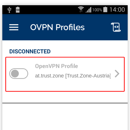
at.trust.zone [Trust.Zone-Austria]