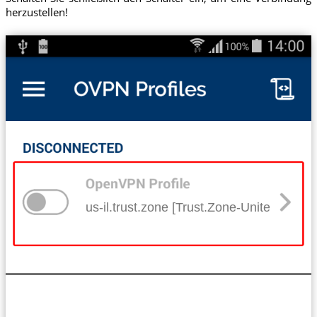
herzustellen!
us-il.trust.zone [Trust.Zone-United-States-