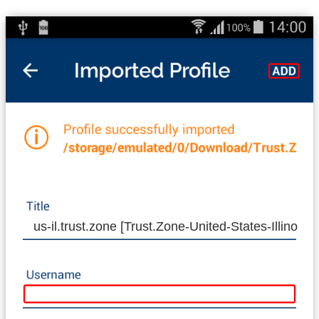
us-il.trust.zone [Trust.Zone-United-States-Illinois]