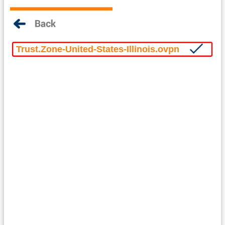
Trust.Zone-United-States-Illinois.ovpn