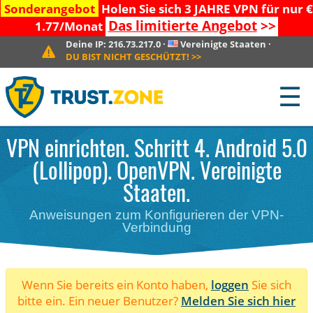
Sonderangebot
Holen Sie sich 3 JAHRE VPN für nur €
Das limitierte Angebot
>>
1.77/Monat
Deine IP:
216.73.217.0
·
Vereinigte Staaten
·
DU BIST NICHT GESCHÜTZT!
>>
☰
VPN einrichten. Schritt 4. Android 5.0
(Lollipop). OpenVPN. Vereinigte
Staaten.
Anweisungen zum Konfigurieren der VPN-
Verbindung
Wenn Sie bereits ein Konto haben,
loggen
Sie sich
bitte ein. Ein neuer Benutzer?
Melden Sie sich hier