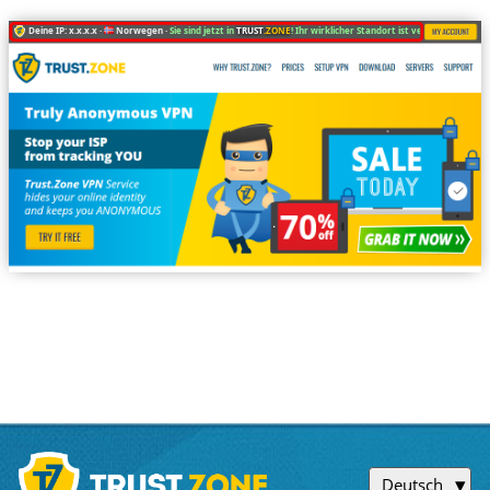
Deine IP: x.x.x.x ·
Norwegen ·
Sie sind jetzt in
TRUST
.ZONE
! Ihr wirklicher Standort ist versteckt!
Deutsch