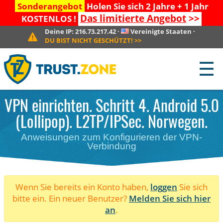
Sonderangebot
Holen Sie sich 2 Jahre + 1 Jahr
Das limitierte Angebot
>>
KOSTENLOS !
Deine IP:
216.73.217.42
·
Vereinigte Staaten
·
DU BIST NICHT GESCHÜTZT!
>>
☰
VPN einrichten. Schritt 4. Android 5.0
(Lollipop). L2TP/IPSec. Norwegen.
Anweisungen zum Konfigurieren der VPN-
Verbindung
Wenn Sie bereits ein Konto haben,
loggen
Sie sich
bitte ein. Ein neuer Benutzer?
Melden Sie sich hier
an
.