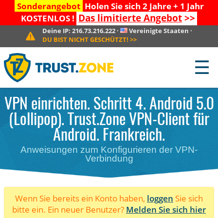
Sonderangebot
Holen Sie sich 2 Jahre + 1 Jahr
Das limitierte Angebot
>>
KOSTENLOS !
Deine IP:
216.73.216.222
·
Vereinigte Staaten
·
DU BIST NICHT GESCHÜTZT!
>>
☰
VPN einrichten. Schritt 4. Android 5.0
(Lollipop). Trust.Zone VPN-Client für
Android. Frankreich.
Anweisungen zum Konfigurieren der VPN-
Verbindung
Wenn Sie bereits ein Konto haben,
loggen
Sie sich
bitte ein. Ein neuer Benutzer?
Melden Sie sich hier