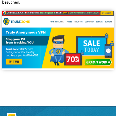
besuchen.
Deine IP: x.x.x.x ·
Frankreich ·
Sie sind jetzt in
TRUST
.ZONE
! Ihr wirklicher Standort ist versteckt!