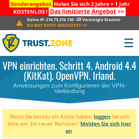
Sonderangebot
Holen Sie sich 2 Jahre + 1 Jahr
Das limitierte Angebot
>>
KOSTENLOS !
Deine IP:
216.73.216.136
·
Vereinigte Staaten
·
DU BIST NICHT GESCHÜTZT!
>>
☰
VPN einrichten. Schritt 4. Android 4.4
(KitKat). OpenVPN. Irland.
Anweisungen zum Konfigurieren der VPN-
Verbindung
Wenn Sie bereits ein Konto haben,
loggen
Sie sich
bitte ein. Ein neuer Benutzer?
Melden Sie sich hier
an
.