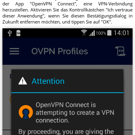
der App "OpenVPN Connect", eine VPN-Verbindung
herzustellen. Aktivieren Sie das Kontrollkästchen "Ich vertraue
dieser Anwendung", wenn Sie diesen Bestätigungsdialog in
Zukunft entfernen möchten, und tippen Sie auf "OK".