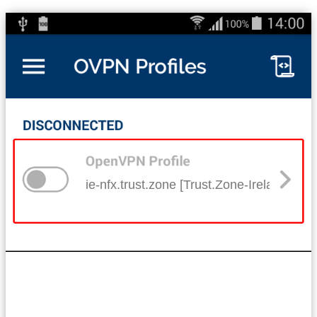
ie-nfx.trust.zone [Trust.Zone-Ireland-Netfl