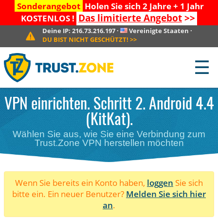
Sonderangebot
Holen Sie sich 2 Jahre + 1 Jahr
Das limitierte Angebot
>>
KOSTENLOS !
Deine IP:
216.73.216.197
·
Vereinigte Staaten
·
DU BIST NICHT GESCHÜTZT!
>>
☰
VPN einrichten. Schritt 2. Android 4.4
(KitKat).
Wählen Sie aus, wie Sie eine Verbindung zum
Trust.Zone VPN herstellen möchten
Wenn Sie bereits ein Konto haben,
loggen
Sie sich
bitte ein. Ein neuer Benutzer?
Melden Sie sich hier
an
.