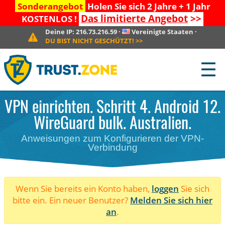
Sonderangebot
Holen Sie sich 2 Jahre + 1 Jahr
Das limitierte Angebot
>>
KOSTENLOS !
Deine IP:
216.73.216.59
·
Vereinigte Staaten
·
DU BIST NICHT GESCHÜTZT!
>>
☰
VPN einrichten. Schritt 4. Android 12.
WireGuard bulk. Australien.
Anweisungen zum Konfigurieren der VPN-
Verbindung
Wenn Sie bereits ein Konto haben,
loggen
Sie sich
bitte ein. Ein neuer Benutzer?
Melden Sie sich hier
an
.