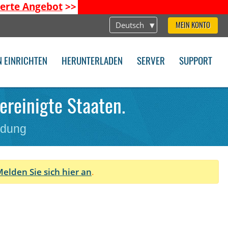
ierte Angebot
>>
Deutsch
MEIN KONTO
N EINRICHTEN
HERUNTERLADEN
SERVER
SUPPORT
ereinigte Staaten.
ndung
elden Sie sich hier an
.