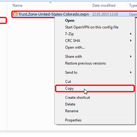
Trust.Zone-United-States-Colorado.ovpn