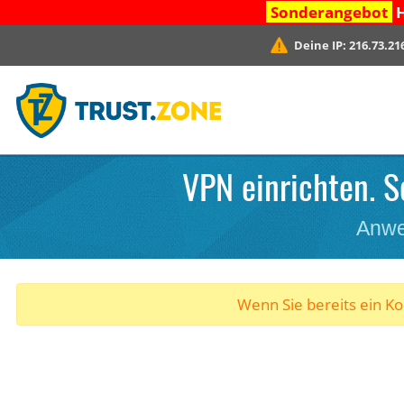
Sonderangebot
H
Deine IP:
216.73.21
VPN einrichten. S
Anwe
Wenn Sie bereits ein K