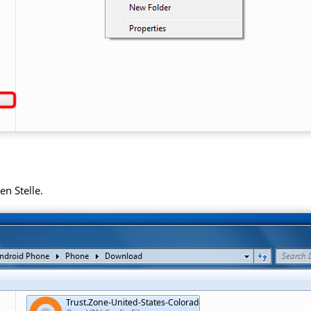
en Stelle.
Trust.Zone-United-States-Colorado.ovpn