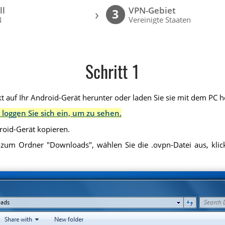
ll
VPN-Gebiet
›
3
N
Vereinigte Staaten
Schritt 1
t auf Ihr Android-Gerät herunter oder laden Sie sie mit dem PC he
 loggen Sie sich ein, um zu sehen.
droid-Gerät kopieren.
 zum Ordner "Downloads", wählen Sie die .ovpn-Datei aus, klick