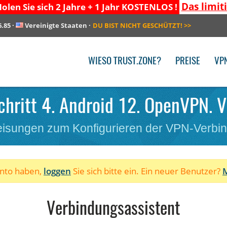
Das limit
olen Sie sich 2 Jahre + 1 Jahr KOSTENLOS !
6.85
·
Vereinigte Staaten
·
DU BIST NICHT GESCHÜTZT!
>>
WIESO TRUST.ZONE?
PREISE
VP
chritt 4. Android 12. OpenVPN. V
isungen zum Konfigurieren der VPN-Verbi
onto haben,
loggen
Sie sich bitte ein. Ein neuer Benutzer?
M
Verbindungsassistent