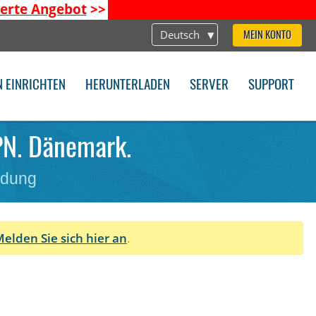
ierte Angebot
>>
Deutsch
MEIN KONTO
N EINRICHTEN
HERUNTERLADEN
SERVER
SUPPORT
PN. Dänemark.
ndung
elden Sie sich hier an
.