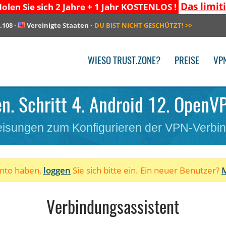
Das limit
olen Sie sich 2 Jahre + 1 Jahr KOSTENLOS !
.108
·
Vereinigte Staaten
·
DU BIST NICHT GESCHÜTZT!
>>
WIESO TRUST.ZONE?
PREISE
VP
en. Schritt 4. Android 12. OpenV
isungen zum Konfigurieren der VPN-Verbi
onto haben,
loggen
Sie sich bitte ein. Ein neuer Benutzer?
M
Verbindungsassistent