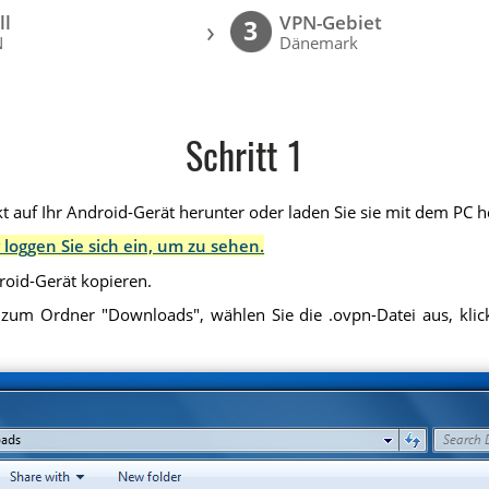
ll
VPN-Gebiet
›
3
N
Dänemark
Schritt 1
t auf Ihr Android-Gerät herunter oder laden Sie sie mit dem PC he
 loggen Sie sich ein, um zu sehen.
droid-Gerät kopieren.
 zum Ordner "Downloads", wählen Sie die .ovpn-Datei aus, klick