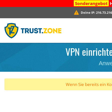
Sonderangebot
H
Deine IP:
216.73.216
VPN einricht
Anwe
Wenn Sie bereits ein K