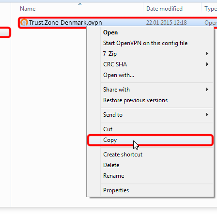
Trust.Zone-Denmark.ovpn