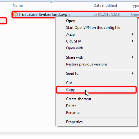
Trust.Zone-Switzerland.ovpn