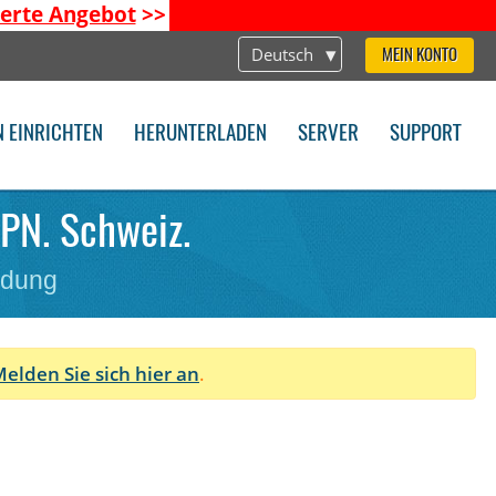
ierte Angebot
>>
Deutsch
MEIN KONTO
N EINRICHTEN
HERUNTERLADEN
SERVER
SUPPORT
VPN. Schweiz.
ndung
elden Sie sich hier an
.