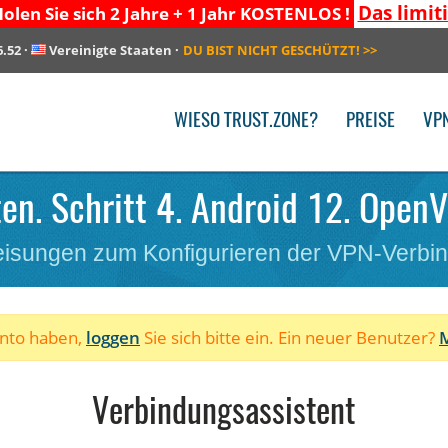
Das limit
olen Sie sich 2 Jahre + 1 Jahr KOSTENLOS !
6.52
·
Vereinigte Staaten
·
DU BIST NICHT GESCHÜTZT!
>>
WIESO TRUST.ZONE?
PREISE
VP
en. Schritt 4. Android 12. Open
isungen zum Konfigurieren der VPN-Verbi
onto haben,
loggen
Sie sich bitte ein. Ein neuer Benutzer?
M
Verbindungsassistent