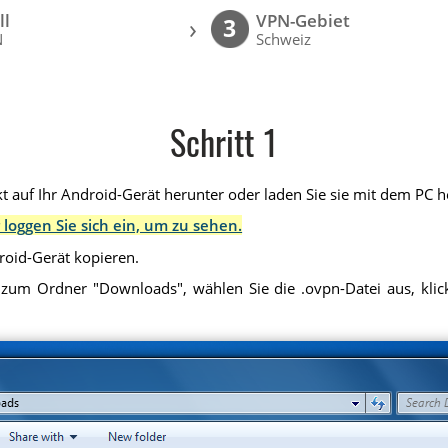
ll
VPN-Gebiet
›
3
N
Schweiz
Schritt 1
t auf Ihr Android-Gerät herunter oder laden Sie sie mit dem PC he
 loggen Sie sich ein, um zu sehen.
droid-Gerät kopieren.
 zum Ordner "Downloads", wählen Sie die .ovpn-Datei aus, klick