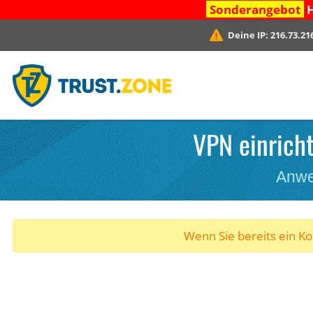
Sonderangebot
H
Deine IP:
216.73.21
VPN einricht
Anwe
Wenn Sie bereits ein K