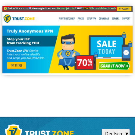
Deine IP: x.x.x.x ·
Vereinigte Staaten ·
Sie sind jetzt in
TRUST
.ZONE
! Ihr wirklicher Standort ist versteckt
Deutsch