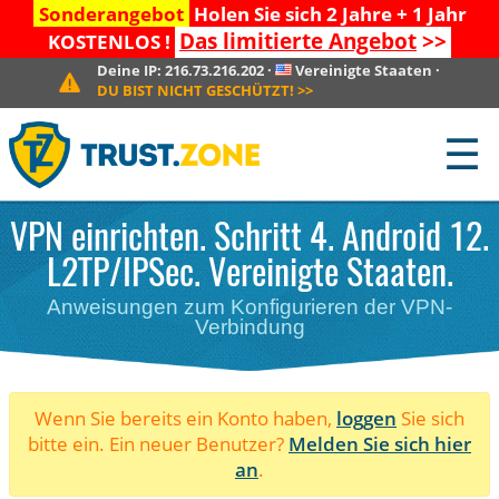
Sonderangebot
Holen Sie sich 2 Jahre + 1 Jahr
Das limitierte Angebot
>>
KOSTENLOS !
Deine IP:
216.73.216.202
·
Vereinigte Staaten
·
DU BIST NICHT GESCHÜTZT!
>>
☰
VPN einrichten. Schritt 4. Android 12.
L2TP/IPSec. Vereinigte Staaten.
Anweisungen zum Konfigurieren der VPN-
Verbindung
Wenn Sie bereits ein Konto haben,
loggen
Sie sich
bitte ein. Ein neuer Benutzer?
Melden Sie sich hier
an
.