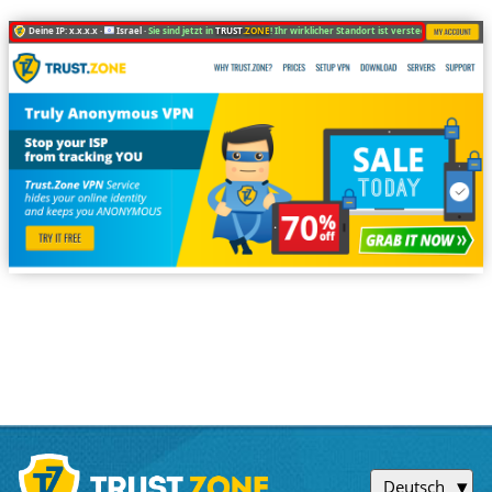
Deine IP: x.x.x.x ·
Israel ·
Sie sind jetzt in
TRUST
.ZONE
! Ihr wirklicher Standort ist versteckt!
Deutsch