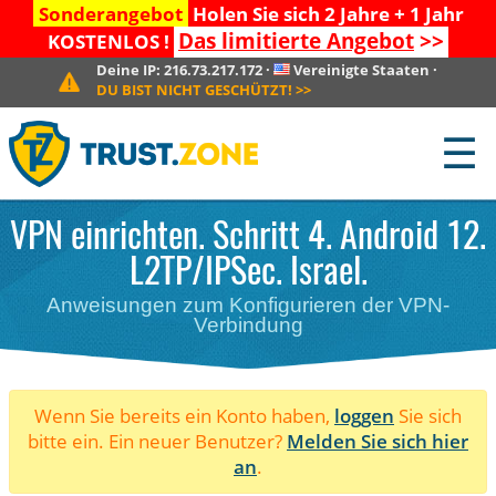
Sonderangebot
Holen Sie sich 2 Jahre + 1 Jahr
Das limitierte Angebot
>>
KOSTENLOS !
Deine IP:
216.73.217.172
·
Vereinigte Staaten
·
DU BIST NICHT GESCHÜTZT!
>>
☰
VPN einrichten. Schritt 4. Android 12.
L2TP/IPSec. Israel.
Anweisungen zum Konfigurieren der VPN-
Verbindung
Wenn Sie bereits ein Konto haben,
loggen
Sie sich
bitte ein. Ein neuer Benutzer?
Melden Sie sich hier
an
.