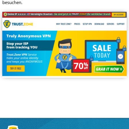
besuchen.
Deine IP: x.x.x.x ·
Vereinigte Staaten ·
Sie sind jetzt in
TRUST
.ZONE
! Ihr wirklicher Standort ist versteckt