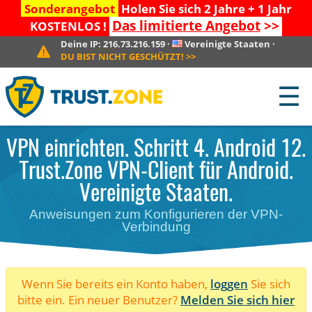
Sonderangebot
Holen Sie sich 2 Jahre + 1 Jahr
Das limitierte Angebot
>>
KOSTENLOS !
Deine IP:
216.73.216.159
·
Vereinigte Staaten
·
DU BIST NICHT GESCHÜTZT!
>>
☰
VPN einrichten. Schritt 4. Android 12.
Trust.Zone VPN-Client für Android.
Vereinigte Staaten.
Anweisungen zum Konfigurieren der VPN-
Verbindung
Wenn Sie bereits ein Konto haben,
loggen
Sie sich
bitte ein. Ein neuer Benutzer?
Melden Sie sich hier