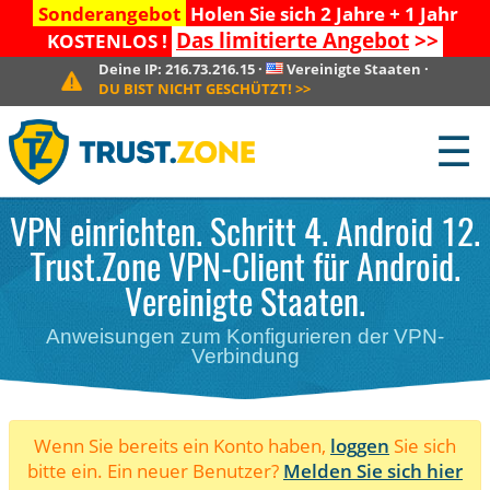
Sonderangebot
Holen Sie sich 2 Jahre + 1 Jahr
Das limitierte Angebot
>>
KOSTENLOS !
Deine IP:
216.73.216.15
·
Vereinigte Staaten
·
DU BIST NICHT GESCHÜTZT!
>>
☰
VPN einrichten. Schritt 4. Android 12.
Trust.Zone VPN-Client für Android.
Vereinigte Staaten.
Anweisungen zum Konfigurieren der VPN-
Verbindung
Wenn Sie bereits ein Konto haben,
loggen
Sie sich
bitte ein. Ein neuer Benutzer?
Melden Sie sich hier