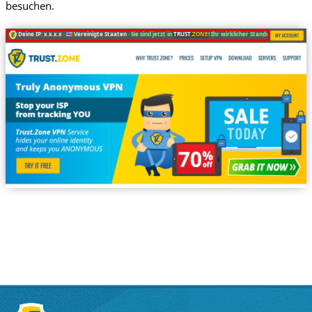
besuchen.
Deine IP: x.x.x.x ·
Vereinigte Staaten ·
Sie sind jetzt in
TRUST
.ZONE
! Ihr wirklicher Standort ist versteckt