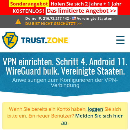
Sonderangebot
Holen Sie sich 2 Jahre + 1 Jahr
Das limitierte Angebot
>>
KOSTENLOS !
Deine IP:
216.73.217.142
·
Vereinigte Staaten
·
DU BIST NICHT GESCHÜTZT!
>>
☰
VPN einrichten. Schritt 4. Android 11.
WireGuard bulk. Vereinigte Staaten.
Anweisungen zum Konfigurieren der VPN-
Verbindung
Wenn Sie bereits ein Konto haben,
loggen
Sie sich
bitte ein. Ein neuer Benutzer?
Melden Sie sich hier
an
.