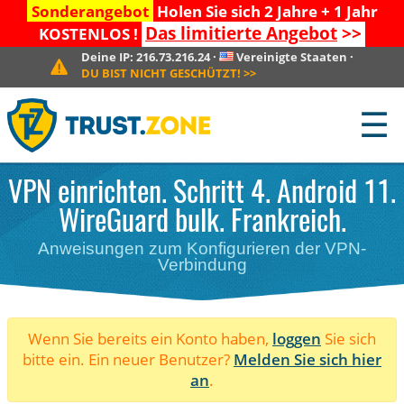
Sonderangebot
Holen Sie sich 2 Jahre + 1 Jahr
Das limitierte Angebot
>>
KOSTENLOS !
Deine IP:
216.73.216.24
·
Vereinigte Staaten
·
DU BIST NICHT GESCHÜTZT!
>>
☰
VPN einrichten. Schritt 4. Android 11.
WireGuard bulk. Frankreich.
Anweisungen zum Konfigurieren der VPN-
Verbindung
Wenn Sie bereits ein Konto haben,
loggen
Sie sich
bitte ein. Ein neuer Benutzer?
Melden Sie sich hier
an
.