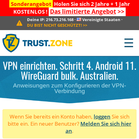
Sonderangebot
Holen Sie sich 2 Jahre + 1 Jahr
Das limitierte Angebot
>>
KOSTENLOS !
Deine IP:
216.73.216.168
·
Vereinigte Staaten
·
DU BIST NICHT GESCHÜTZT!
>>
☰
VPN einrichten. Schritt 4. Android 11.
WireGuard bulk. Australien.
Anweisungen zum Konfigurieren der VPN-
Verbindung
Wenn Sie bereits ein Konto haben,
loggen
Sie sich
bitte ein. Ein neuer Benutzer?
Melden Sie sich hier
an
.