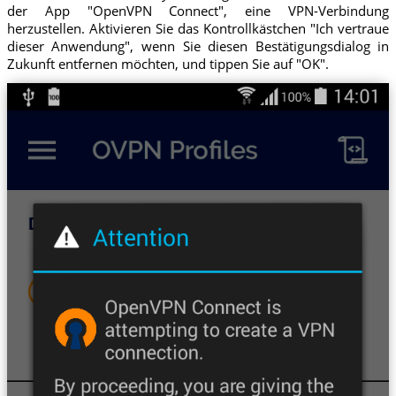
der App "OpenVPN Connect", eine VPN-Verbindung
herzustellen. Aktivieren Sie das Kontrollkästchen "Ich vertraue
dieser Anwendung", wenn Sie diesen Bestätigungsdialog in
Zukunft entfernen möchten, und tippen Sie auf "OK".