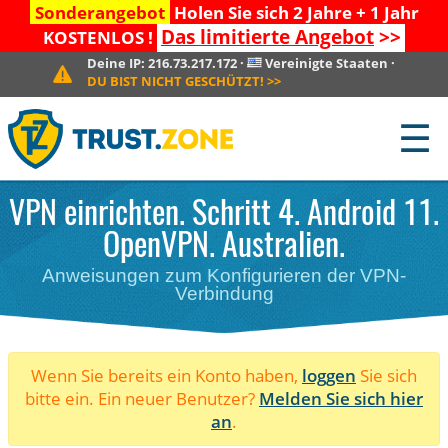
Sonderangebot
Holen Sie sich 2 Jahre + 1 Jahr
Das limitierte Angebot
>>
KOSTENLOS !
Deine IP:
216.73.217.172
·
Vereinigte Staaten
·
DU BIST NICHT GESCHÜTZT!
>>
☰
VPN einrichten. Schritt 4. Android 11.
OpenVPN. Australien.
Anweisungen zum Konfigurieren der VPN-
Verbindung
Wenn Sie bereits ein Konto haben,
loggen
Sie sich
bitte ein. Ein neuer Benutzer?
Melden Sie sich hier
an
.