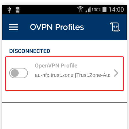
au-nfx.trust.zone [Trust.Zone-Australia-Ne