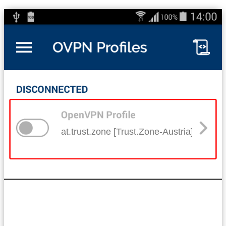
at.trust.zone [Trust.Zone-Austria]