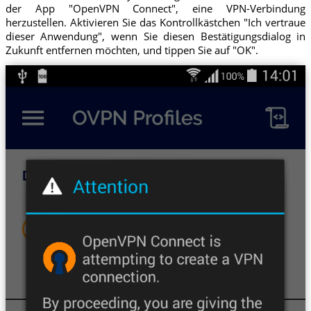
der App "OpenVPN Connect", eine VPN-Verbindung
herzustellen. Aktivieren Sie das Kontrollkästchen "Ich vertraue
dieser Anwendung", wenn Sie diesen Bestätigungsdialog in
Zukunft entfernen möchten, und tippen Sie auf "OK".