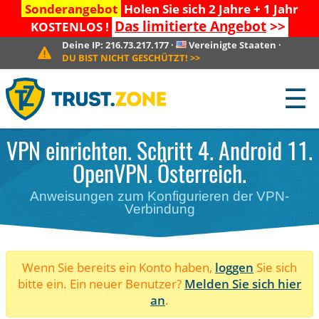
Sonderangebot
Holen Sie sich 2 Jahre + 1 Jahr
Das limitierte Angebot
>>
KOSTENLOS !
Deine IP:
216.73.217.177
·
Vereinigte Staaten
·
DU BIST NICHT GESCHÜTZT!
>>
☰
VPN einrichten. Schritt 4. Android 11.
OpenVPN. Österreich.
Anweisungen zum Konfigurieren der VPN-
Verbindung
Wenn Sie bereits ein Konto haben,
loggen
Sie sich
bitte ein. Ein neuer Benutzer?
Melden Sie sich hier
an
.