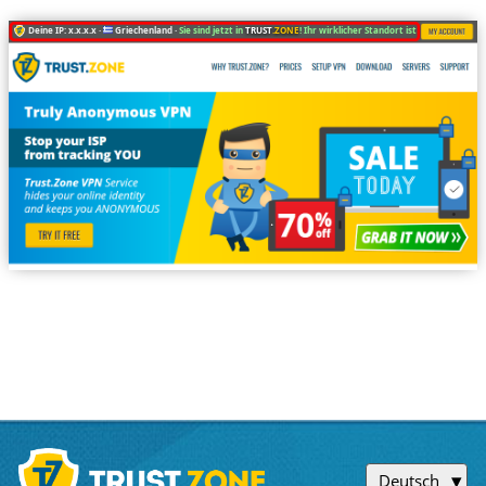
Deine IP: x.x.x.x ·
Griechenland ·
Sie sind jetzt in
TRUST
.ZONE
! Ihr wirklicher Standort ist versteckt!
Deutsch