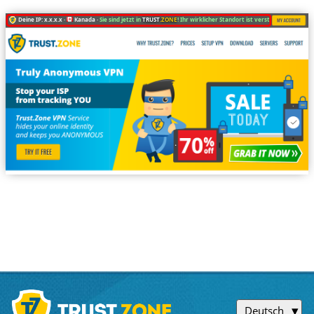
Deine IP: x.x.x.x ·
Kanada ·
Sie sind jetzt in
TRUST
.ZONE
! Ihr wirklicher Standort ist versteckt!
Deutsch