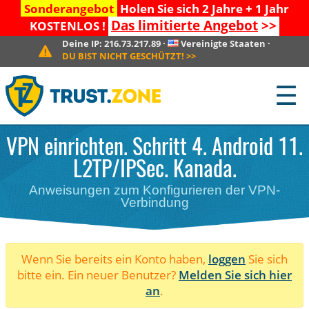
Sonderangebot
Holen Sie sich 2 Jahre + 1 Jahr
Das limitierte Angebot
>>
KOSTENLOS !
Deine IP:
216.73.217.89
·
Vereinigte Staaten
·
DU BIST NICHT GESCHÜTZT!
>>
☰
VPN einrichten. Schritt 4. Android 11.
L2TP/IPSec. Kanada.
Anweisungen zum Konfigurieren der VPN-
Verbindung
Wenn Sie bereits ein Konto haben,
loggen
Sie sich
bitte ein. Ein neuer Benutzer?
Melden Sie sich hier
an
.