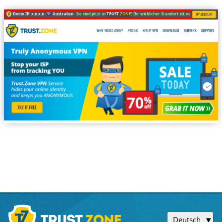
Deine IP: x.x.x.x ·
Australien ·
Sie sind jetzt in
TRUST
.ZONE
! Ihr wirklicher Standort ist versteckt!
Deutsch