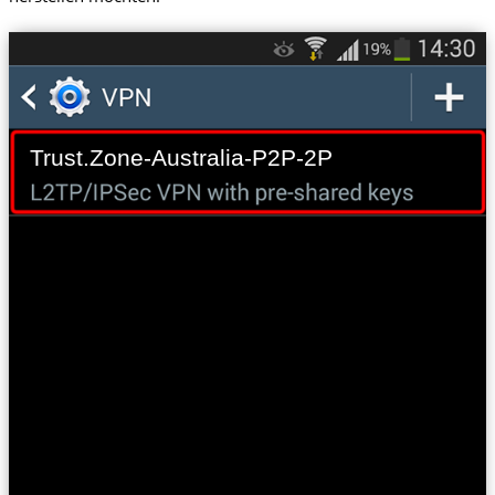
Trust.Zone-Australia-P2P-2P