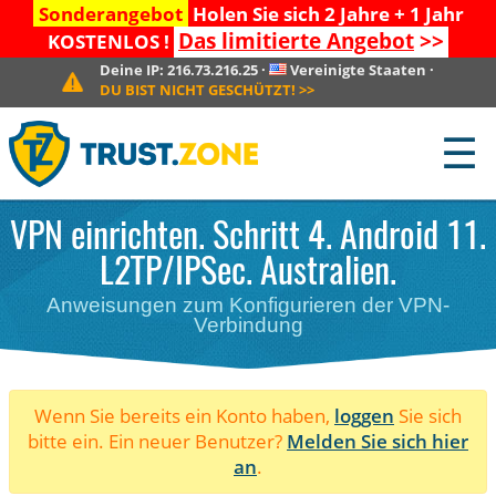
Sonderangebot
Holen Sie sich 2 Jahre + 1 Jahr
Das limitierte Angebot
>>
KOSTENLOS !
Deine IP:
216.73.216.25
·
Vereinigte Staaten
·
DU BIST NICHT GESCHÜTZT!
>>
☰
VPN einrichten. Schritt 4. Android 11.
L2TP/IPSec. Australien.
Anweisungen zum Konfigurieren der VPN-
Verbindung
Wenn Sie bereits ein Konto haben,
loggen
Sie sich
bitte ein. Ein neuer Benutzer?
Melden Sie sich hier
an
.