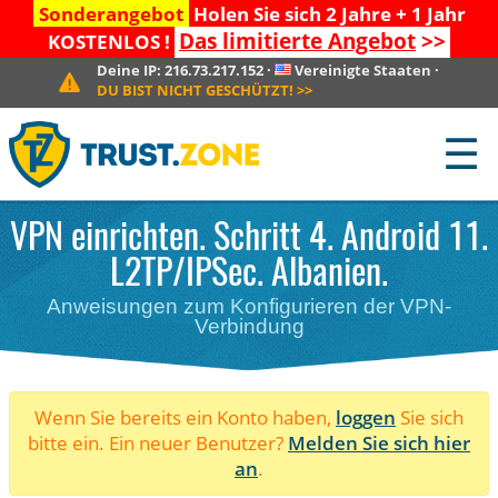
Sonderangebot
Holen Sie sich 2 Jahre + 1 Jahr
Das limitierte Angebot
>>
KOSTENLOS !
Deine IP:
216.73.217.152
·
Vereinigte Staaten
·
DU BIST NICHT GESCHÜTZT!
>>
☰
VPN einrichten. Schritt 4. Android 11.
L2TP/IPSec. Albanien.
Anweisungen zum Konfigurieren der VPN-
Verbindung
Wenn Sie bereits ein Konto haben,
loggen
Sie sich
bitte ein. Ein neuer Benutzer?
Melden Sie sich hier
an
.