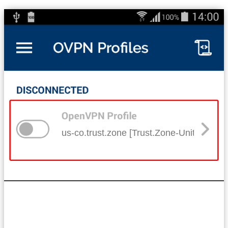
us-co.trust.zone [Trust.Zone-United-Stat