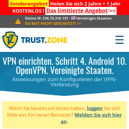
Sonderangebot
Holen Sie sich 2 Jahre + 1 Jahr
Das limitierte Angebot
>>
KOSTENLOS !
Deine IP:
216.73.216.131
·
Vereinigte Staaten
·
DU BIST NICHT GESCHÜTZT!
>>
☰
VPN einrichten. Schritt 4. Android 10.
OpenVPN. Vereinigte Staaten.
Anweisungen zum Konfigurieren der VPN-
Verbindung
Wenn Sie bereits ein Konto haben,
loggen
Sie sich
bitte ein. Ein neuer Benutzer?
Melden Sie sich hier
an
.