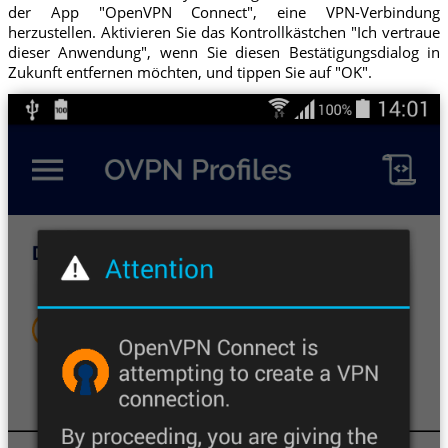
der App "OpenVPN Connect", eine VPN-Verbindung
herzustellen. Aktivieren Sie das Kontrollkästchen "Ich vertraue
dieser Anwendung", wenn Sie diesen Bestätigungsdialog in
Zukunft entfernen möchten, und tippen Sie auf "OK".