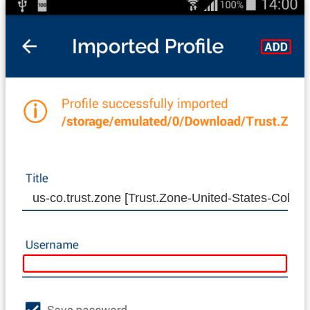
us-co.trust.zone [Trust.Zone-United-States-Colora