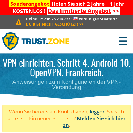
Sonderangebot
Holen Sie sich 2 Jahre + 1 Jahr
Das limitierte Angebot
>>
KOSTENLOS !
Deine IP:
216.73.216.253
·
Vereinigte Staaten
·
DU BIST NICHT GESCHÜTZT!
>>
☰
VPN einrichten. Schritt 4. Android 10.
OpenVPN. Frankreich.
Anweisungen zum Konfigurieren der VPN-
Verbindung
Wenn Sie bereits ein Konto haben,
loggen
Sie sich
bitte ein. Ein neuer Benutzer?
Melden Sie sich hier
an
.