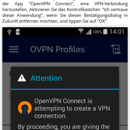
der App "OpenVPN Connect", eine VPN-Verbindung
herzustellen. Aktivieren Sie das Kontrollkästchen "Ich vertraue
dieser Anwendung", wenn Sie diesen Bestätigungsdialog in
Zukunft entfernen möchten, und tippen Sie auf "OK".