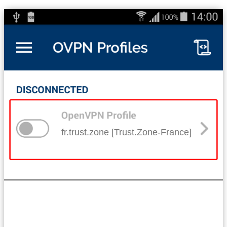
fr.trust.zone [Trust.Zone-France]