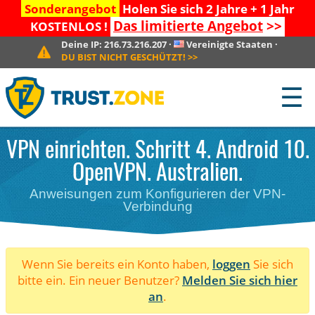
Sonderangebot
Holen Sie sich 2 Jahre + 1 Jahr
Das limitierte Angebot
>>
KOSTENLOS !
Deine IP:
216.73.216.207
·
Vereinigte Staaten
·
DU BIST NICHT GESCHÜTZT!
>>
☰
VPN einrichten. Schritt 4. Android 10.
OpenVPN. Australien.
Anweisungen zum Konfigurieren der VPN-
Verbindung
Wenn Sie bereits ein Konto haben,
loggen
Sie sich
bitte ein. Ein neuer Benutzer?
Melden Sie sich hier
an
.