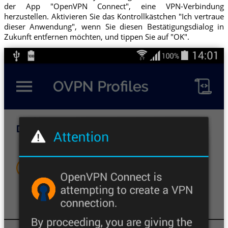
der App "OpenVPN Connect", eine VPN-Verbindung
herzustellen. Aktivieren Sie das Kontrollkästchen "Ich vertraue
dieser Anwendung", wenn Sie diesen Bestätigungsdialog in
Zukunft entfernen möchten, und tippen Sie auf "OK".