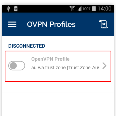
au-wa.trust.zone [Trust.Zone-Australia-W