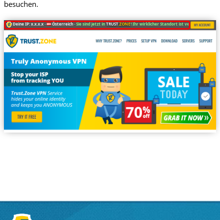
besuchen.
Deine IP: x.x.x.x ·
Österreich ·
Sie sind jetzt in
TRUST
.ZONE
! Ihr wirklicher Standort ist versteckt!