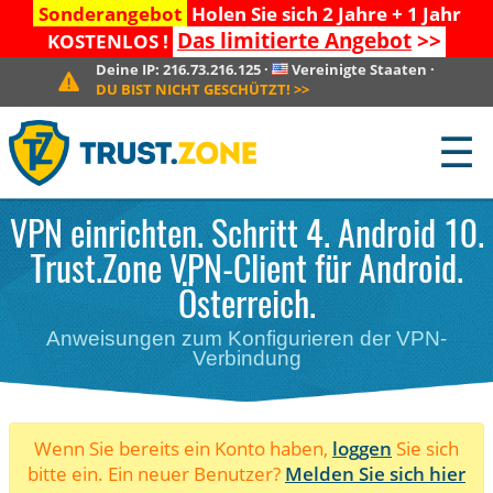
Sonderangebot
Holen Sie sich 2 Jahre + 1 Jahr
Das limitierte Angebot
>>
KOSTENLOS !
Deine IP:
216.73.216.125
·
Vereinigte Staaten
·
DU BIST NICHT GESCHÜTZT!
>>
☰
VPN einrichten. Schritt 4. Android 10.
Trust.Zone VPN-Client für Android.
Österreich.
Anweisungen zum Konfigurieren der VPN-
Verbindung
Wenn Sie bereits ein Konto haben,
loggen
Sie sich
bitte ein. Ein neuer Benutzer?
Melden Sie sich hier