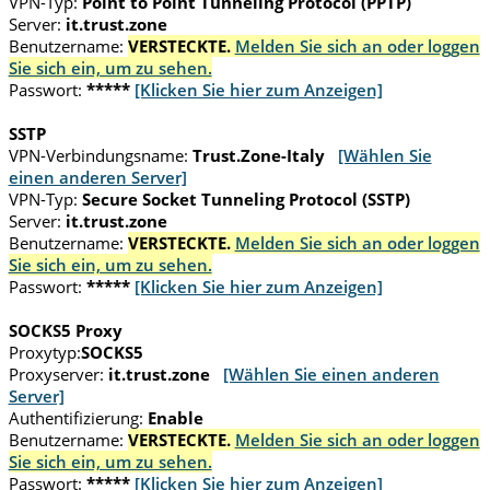
VPN-Typ:
Point to Point Tunneling Protocol (PPTP)
Server:
it.trust.zone
Benutzername:
VERSTECKTE.
Melden Sie sich an oder loggen
Sie sich ein, um zu sehen.
Passwort:
*****
[Klicken Sie hier zum Anzeigen]
SSTP
VPN-Verbindungsname:
Trust.Zone-Italy
[Wählen Sie
einen anderen Server]
VPN-Typ:
Secure Socket Tunneling Protocol (SSTP)
Server:
it.trust.zone
Benutzername:
VERSTECKTE.
Melden Sie sich an oder loggen
Sie sich ein, um zu sehen.
Passwort:
*****
[Klicken Sie hier zum Anzeigen]
SOCKS5 Proxy
Proxytyp:
SOCKS5
Proxyserver:
it.trust.zone
[Wählen Sie einen anderen
Server]
Authentifizierung:
Enable
Benutzername:
VERSTECKTE.
Melden Sie sich an oder loggen
Sie sich ein, um zu sehen.
Passwort:
*****
[Klicken Sie hier zum Anzeigen]