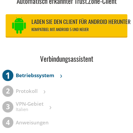
Automatisch erkannter Trust.Zone-Client
LADEN SIE DEN CLIENT FÜR ANDROID HERUNTER
KOMPATIBEL MIT ANDROID 5 UND NEUER
Verbindungsassistent
1
›
Betriebssystem
›
2
Protokoll
VPN-Gebiet
›
3
Italien
4
Anweisungen