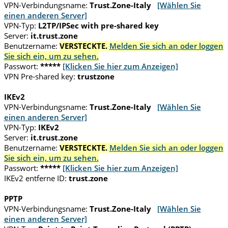
VPN-Verbindungsname:
Trust.Zone-Italy
[Wählen Sie
einen anderen Server]
VPN-Typ:
L2TP/IPSec with pre-shared key
Server:
it.trust.zone
Benutzername:
VERSTECKTE.
Melden Sie sich an oder loggen
Sie sich ein, um zu sehen.
Passwort:
*****
[Klicken Sie hier zum Anzeigen]
VPN Pre-shared key:
trustzone
IKEv2
VPN-Verbindungsname:
Trust.Zone-Italy
[Wählen Sie
einen anderen Server]
VPN-Typ:
IKEv2
Server:
it.trust.zone
Benutzername:
VERSTECKTE.
Melden Sie sich an oder loggen
Sie sich ein, um zu sehen.
Passwort:
*****
[Klicken Sie hier zum Anzeigen]
IKEv2 entferne ID:
trust.zone
PPTP
VPN-Verbindungsname:
Trust.Zone-Italy
[Wählen Sie
einen anderen Server]