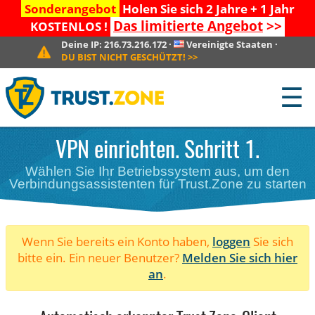
Sonderangebot
Holen Sie sich 2 Jahre + 1 Jahr
Das limitierte Angebot
>>
KOSTENLOS !
Deine IP:
216.73.216.172
·
Vereinigte Staaten
·
DU BIST NICHT GESCHÜTZT!
>>
☰
VPN einrichten. Schritt 1.
Wählen Sie Ihr Betriebssystem aus, um den
Verbindungsassistenten für Trust.Zone zu starten
Wenn Sie bereits ein Konto haben,
loggen
Sie sich
bitte ein. Ein neuer Benutzer?
Melden Sie sich hier
an
.