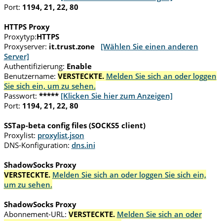
Port:
1194, 21, 22, 80
HTTPS Proxy
Proxytyp:
HTTPS
Proxyserver:
it.trust.zone
[Wählen Sie einen anderen
Server]
Authentifizierung:
Enable
Benutzername:
VERSTECKTE.
Melden Sie sich an oder loggen
Sie sich ein, um zu sehen.
Passwort:
*****
[Klicken Sie hier zum Anzeigen]
Port:
1194, 21, 22, 80
SSTap-beta config files (SOCKS5 client)
Proxylist:
proxylist.json
DNS-Konfiguration:
dns.ini
ShadowSocks Proxy
VERSTECKTE.
Melden Sie sich an oder loggen Sie sich ein,
um zu sehen.
ShadowSocks Proxy
Abonnement-URL:
VERSTECKTE.
Melden Sie sich an oder