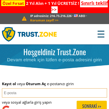
Sınırlı teklif
Özel Fırsat
2 Yıl Alın + 1 Yıl ÜCRETSİZ !
>>
IP adresiniz:
216.73.216.226
·
ABD
·
Koruman zayıf!
>>
☰
Hoşgeldiniz Trust.Zone
Devam etmek için lütfen e-posta adresini girin
Kayıt ol
veya
Oturum Aç
e-postanızı girin
veya sosyal ağlarla giriş yapın
SONRAKI >>