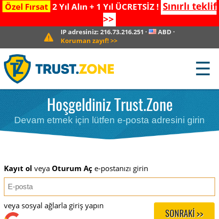
Sınırlı teklif
Özel Fırsat
2 Yıl Alın + 1 Yıl ÜCRETSİZ !
>>
IP adresiniz:
216.73.216.251
·
ABD
·
Koruman zayıf!
>>
☰
Hoşgeldiniz Trust.Zone
Devam etmek için lütfen e-posta adresini girin
Kayıt ol
veya
Oturum Aç
e-postanızı girin
veya sosyal ağlarla giriş yapın
SONRAKI >>