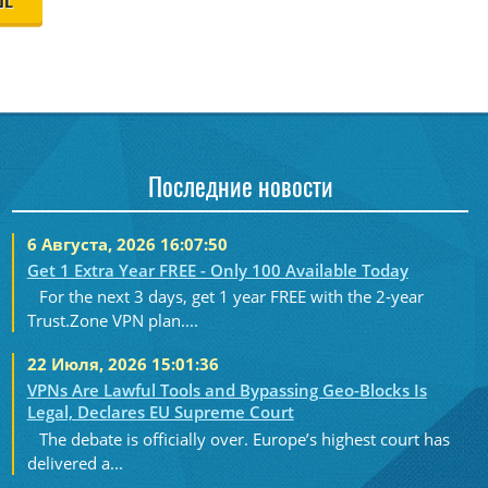
ШЕ
Последние новости
6 Августа, 2026 16:07:50
Get 1 Extra Year FREE - Only 100 Available Today
For the next 3 days, get 1 year FREE with the 2-year
Trust.Zone VPN plan....
22 Июля, 2026 15:01:36
VPNs Are Lawful Tools and Bypassing Geo-Blocks Is
Legal, Declares EU Supreme Court
The debate is officially over. Europe’s highest court has
delivered a...