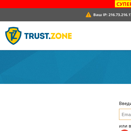
СУПЕ
Ваш IP:
216.73.216.1
Введ
или 