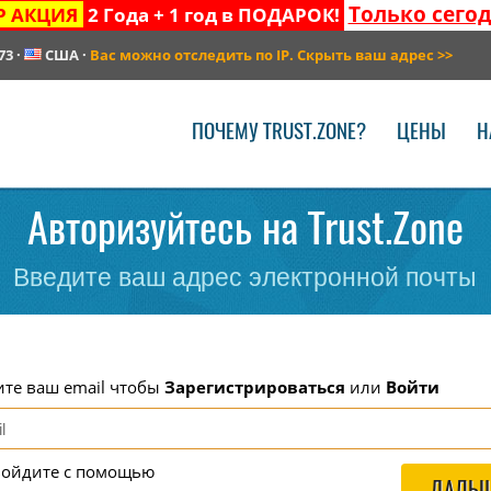
Только сего
Р АКЦИЯ
2 Года + 1 год в ПОДАРОК!
73
·
США
·
Вас можно отследить по IP. Скрыть ваш адрес
>>
ПОЧЕМУ TRUST.ZONE?
ЦЕНЫ
Н
Авторизуйтесь на Trust.Zone
Введите ваш адрес электронной почты
ите ваш email чтобы
Зарегистрироваться
или
Войти
войдите с помощью