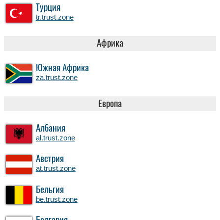
Турция
tr.trust.zone
Африка
Южная Африка
za.trust.zone
Европа
Албания
al.trust.zone
Австрия
at.trust.zone
Бельгия
be.trust.zone