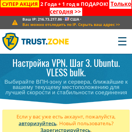
Только
СУПЕР АКЦИЯ
2 Года + 1 год в ПОДАРОК!
сегодня
>>
Ваш IP:
216.73.217.86
·
США
·
Вас можно отследить по IP. Скрыть ваш адрес
>>
☰
Настройка VPN. Шаг 3. Ubuntu.
VLESS bulk.
Выбирайте ВПН-зону и сервера, ближайшие к
вашему текущему местоположению для
лучшей скорости и стабильности соединения
Если у вас уже есть аккаунт, пожалуйста,
авторизуйтесь
. Новый пользователь?
Зарегистрируйтесь
.