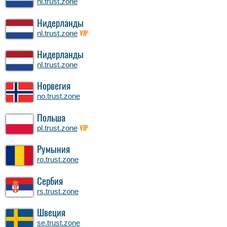
nl.trust.zone
Нидерланды
nl.trust.zone
VIP
Нидерланды
nl.trust.zone
Норвегия
no.trust.zone
Польша
pl.trust.zone
VIP
Румыния
ro.trust.zone
Сербия
rs.trust.zone
Швеция
se.trust.zone