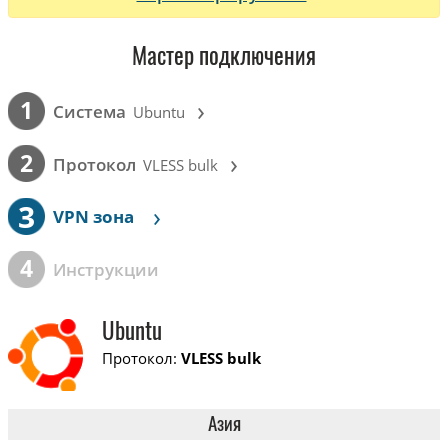
Мастер подключения
›
1
Cистема
Ubuntu
›
2
Протокол
VLESS bulk
3
›
VPN зона
4
Инструкции
Ubuntu
Протокол:
VLESS bulk
Азия