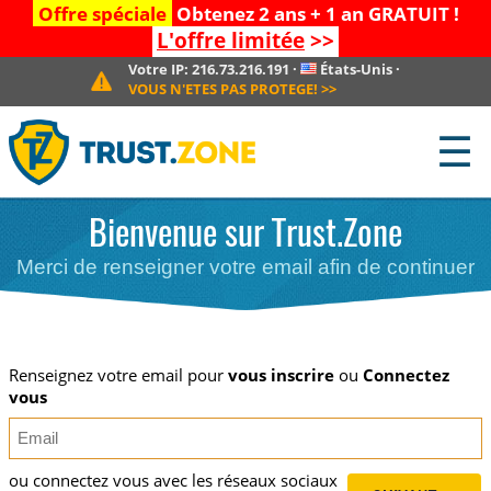
Offre spéciale
Obtenez 2 ans + 1 an GRATUIT !
L'offre limitée
>>
Votre IP:
216.73.216.191
·
États-Unis
·
VOUS N'ETES PAS PROTEGE!
>>
☰
Bienvenue sur Trust.Zone
Merci de renseigner votre email afin de continuer
Renseignez votre email pour
vous inscrire
ou
Connectez
vous
ou connectez vous avec les réseaux sociaux