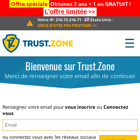
Offre spéciale
Obtenez 2 ans + 1 an GRATUIT !
L'offre limitée
>>
Votre IP:
216.73.216.71
·
États-Unis
·
VOUS N'ETES PAS PROTEGE!
>>
☰
Bienvenue sur Trust.Zone
Merci de renseigner votre email afin de continuer
Renseignez votre email pour
vous inscrire
ou
Connectez
vous
ou connectez vous avec les réseaux sociaux