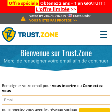
Offre spéciale
Obtenez 2 ans + 1 an GRATUIT !
L'offre limitée
>>
Votre IP:
216.73.216.159
·
États-Unis
·
VOUS N'ETES PAS PROTEGE!
>>
☰
Bienvenue sur Trust.Zone
Merci de renseigner votre email afin de continuer
Renseignez votre email pour
vous inscrire
ou
Connectez
vous
ou connectez vous avec les réseaux sociaux