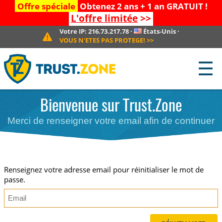
Offre spéciale
Obtenez 2 ans + 1 an GRATUIT !
L'offre limitée
>>
Votre IP:
216.73.217.78
·
États-Unis
·
VOUS N'ETES PAS PROTEGE!
>>
☰
Bienvenue sur Trust.Zone
Merci de renseigner votre email afin de continuer
Renseignez votre adresse email pour réinitialiser le mot de
passe.