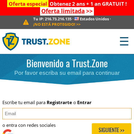
Oferta especial
Obtenez 2 ans + 1 an GRATUIT !
Oferta limitada
>>
Tu IP:
216.73.216.135
·
Estados Unidos
·
¡NO ESTÁ PROTEGIDO!
>>
☰
Bienvenido a Trust.Zone
Por favor escriba su email para continuar
Escribe tu email para
Registrarte
o
Entrar
o entra con redes sociales
SIGUIENTE >>