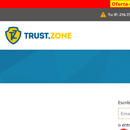
Oferta 
Tu IP:
216.7
Escri
o ent