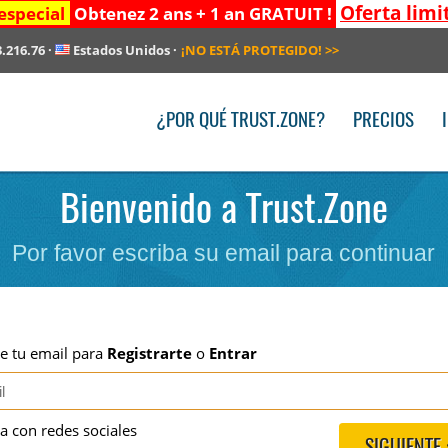
Oferta limi
especial
Obtenez 2 ans + 1 an GRATUIT !
3.216.76
·
Estados Unidos
·
¡NO ESTÁ PROTEGIDO!
>>
¿POR QUÉ TRUST.ZONE?
PRECIOS
Bienvenido a Trust.Zone
Por favor escriba su email para continuar
be tu email para
Registrarte
o
Entrar
ra con redes sociales