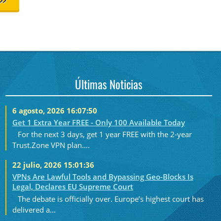
>>
Últimas Noticias
6 agosto, 2026 16:07:50
Get 1 Extra Year FREE - Only 100 Available Today
For the next 3 days, get 1 year FREE with the 2-year
Trust.Zone VPN plan....
22 julio, 2026 15:01:36
VPNs Are Lawful Tools and Bypassing Geo-Blocks Is
Legal, Declares EU Supreme Court
The debate is officially over. Europe’s highest court has
delivered a...