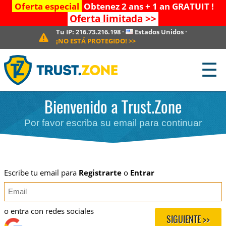
Oferta especial
Obtenez 2 ans + 1 an GRATUIT !
Oferta limitada
>>
Tu IP:
216.73.216.198
·
Estados Unidos
·
¡NO ESTÁ PROTEGIDO!
>>
☰
Bienvenido a Trust.Zone
Por favor escriba su email para continuar
Escribe tu email para
Registrarte
o
Entrar
o entra con redes sociales
SIGUIENTE >>